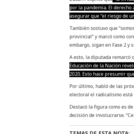
por la pandemia. El derecho 
asegurar que “el riesgo de un
También sostuvo que “somos 
provincial” y marcó como cont
embargo, sigan en Fase 2 y s
A esto, la diputada remarcó 
Educación de la Nación revel
2020. Esto hace presumir qu
Por último, habló de las pró
electoral el radicalismo está 
Destacó la figura como es de
decisión de involucrarse. “
TEMAS DE ESTA NOTA: