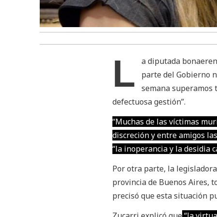
L
a diputada bonaerens
parte del Gobierno n
semana superamos tr
defectuosa gestión”.
“Muchas de las víctimas mur
discreción y entre amigos las
“la inoperancia y la desidia 
Por otra parte, la legislador
provincia de Buenos Aires, t
precisó que esta situación p
Zucarri explicó que
“la virtu