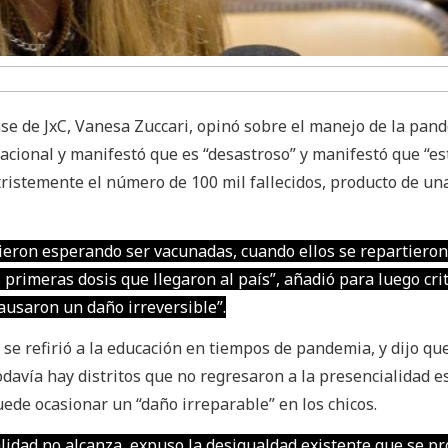
e de JxC, Vanesa Zuccari, opinó sobre el manejo de la pan
acional y manifestó que es “desastroso” y manifestó que “es
istemente el número de 100 mil fallecidos, producto de un
ieron esperando ser vacunadas, cuando ellos se repartieron
 primeras dosis que llegaron al país”, añadió para luego cri
causaron un daño irreversible”.
a se refirió a la educación en tiempos de pandemia, y dijo que
odavía hay distritos que no regresaron a la presencialidad es
uede ocasionar un “daño irreparable” en los chicos.
alidad no alcanza, expuso la desigualdad existente que se p