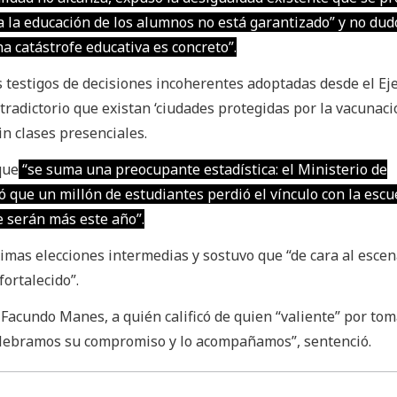
a la educación de los alumnos no está garantizado” y no dud
a catástrofe educativa es concreto”.
testigos de decisiones incoherentes adoptadas desde el Ej
radictorio que existan ‘ciudades protegidas por la vacunació
in clases presenciales.
que
“se suma una preocupante estadística: el Ministerio de
ó que un millón de estudiantes perdió el vínculo con la escu
e serán más este año”.
ximas elecciones intermedias y sostuvo que “de cara al escen
fortalecido”.
 Facundo Manes, a quién calificó de quien “valiente” por tom
Celebramos su compromiso y lo acompañamos”, sentenció.