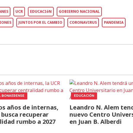
ANES
UCR
EDUCACIóN
GOBIERNO NACIONAL
IONES
JUNTOS POR EL CAMBIO
CORONAVIRUS
PANDEMIA
A BONAERENSE
EDUCACIÓN
os años de internas,
Leandro N. Alem ten
 busca recuperar
nuevo Centro Univers
lidad rumbo a 2027
en Juan B. Alberdi