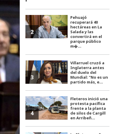
Pehuajó
recuperará 40
hectáreas en La
2
Salada y las
convertirá en el
parque público
m�...
Villarruel cruzó a
Inglaterra antes
del duelo del
3
Mundial: "No es un
partido más, e...
Fleteros inició una
protesta pacífica
frente a la planta
4
de silos de Cargill
en Arribeñ...