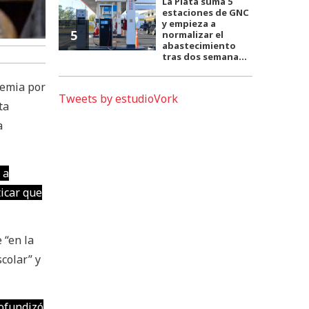
La Plata suma 5
estaciones de GNC
y empieza a
5
normalizar el
abastecimiento
tras dos semana...
demia por
Tweets by estudioVork
ta
a
 a
ticar que
 “en la
colar” y
rofundizó