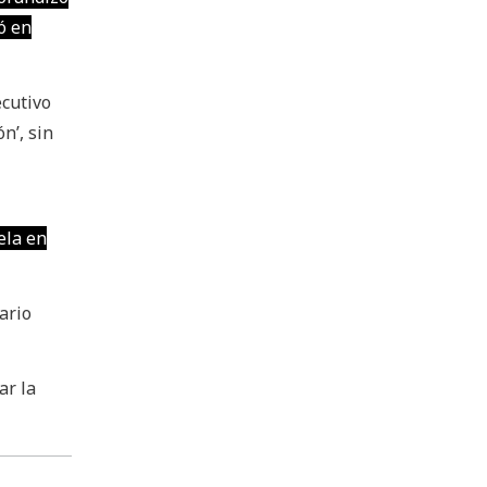
ó en
ecutivo
n’, sin
ela en
ario
ar la