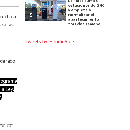
La Plata suma 5
estaciones de GNC
y empieza a
5
normalizar el
recho a
abastecimiento
tras dos semana...
ara las
Tweets by estudioVork
iderado
programa
la Ley,
”,
órica”