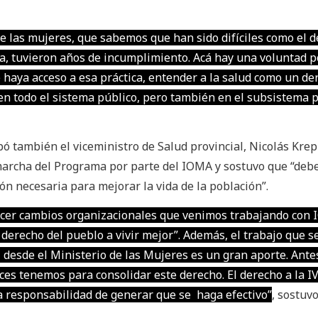
e las mujeres, que sabemos que han sido difíciles como el d
va, tuvieron años de incumplimiento. Acá hay una voluntad po
e haya acceso a esa práctica, entender a la salud como un de
en todo el sistema público, pero también en el subsistema 
pó también el viceministro de Salud provincial, Nicolás Krep
marcha del Programa por parte del IOMA y sostuvo que “de
ón necesaria para mejorar la vida de la población”.
hacer cambios organizacionales que venimos trabajando con 
derecho del pueblo a vivir mejor”. Además, el trabajo que s
, desde el Ministerio de las Mujeres es un gran aporte. Ante
nces tenemos para consolidar este derecho. El derecho a la I
responsabilidad de generar que se haga efectivo”
, sostuvo