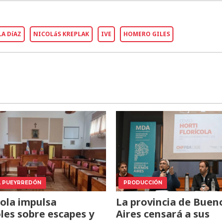
LA DíAZ
NICOLáS KREPLAK
IVE
HOMERO GILES
L PUEYRREDÓN
PRODUCCIÓN
ola impulsa
La provincia de Buen
les sobre escapes y
Aires censará a sus