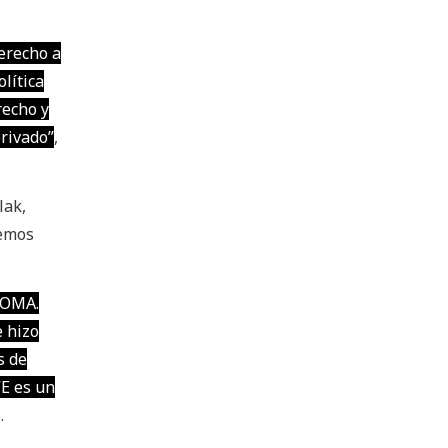
erecho a
lítica
recho y
privado”
,
lak,
bemos
IOMA.
e hizo
s de
VE es un
.