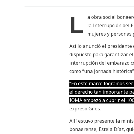
L
a obra social bonae
la Interrupción del 
mujeres y personas 
Así lo anunció el presidente
dispuesto para garantizar el
interrupción del embarazo co
como “una jornada histórica”
“En este marco logramos ser 
el derecho tan importante par
IOMA empezó a cubrir el 100
expresó Giles.
Allí estuvo presente la mini
bonaerense, Estela Díaz, qui