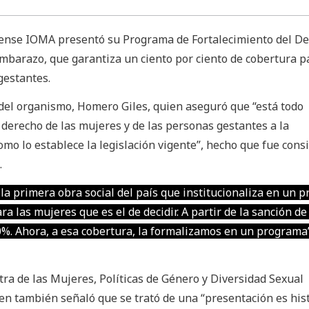
rense IOMA presentó su Programa de Fortalecimiento del De
Embarazo, que garantiza un ciento por ciento de cobertura p
gestantes.
 del organismo, Homero Giles, quien aseguró que “está todo
 derecho de las mujeres y de las personas gestantes a la
mo lo establece la legislación vigente”, hecho que fue cons
.
la primera obra social del país que institucionaliza en un 
a las mujeres que es el de decidir. A partir de la sanción de 
%. Ahora, a esa cobertura, la formalizamos en un programa
stra de las Mujeres, Políticas de Género y Diversidad Sexual
en también señaló que se trató de una “presentación es hist