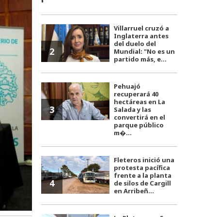
Villarruel cruzó a
Inglaterra antes
del duelo del
2
Mundial: "No es un
partido más, e...
Pehuajó
recuperará 40
hectáreas en La
3
Salada y las
convertirá en el
parque público
m�...
Fleteros inició una
protesta pacífica
frente a la planta
4
de silos de Cargill
en Arribeñ...