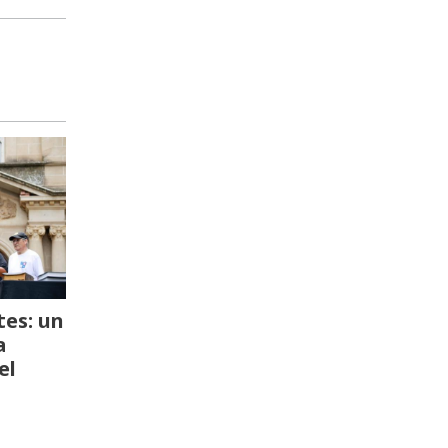
es: un
a
el