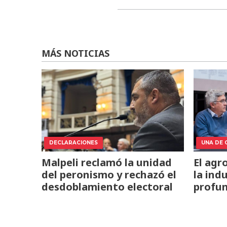
MÁS NOTICIAS
DECLARACIONES
UNA DE 
Malpeli reclamó la unidad
El agr
del peronismo y rechazó el
la ind
desdoblamiento electoral
profun