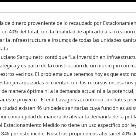
ida de dinero proveniente de lo recaudado por Estacionamie
un 40% del total, con la finalidad de aplicarlo a la creación 
ar la infraestructura e insumos de todas las unidades sanit
ata.
uciano Sanguinetti contó que “La inversión en infraestruct
ratégica y es parte de la construcción de un municipio con m
estros vecinos. El problema que tenemos hoy es que esto no
están jerarquizadas ni cuentan con los recursos necesarios
 de manera óptima ni a la demanda actual ni a la potencial, 
r este proyecto”. El edil Lavagnista, continuó con datos pre
 ciudad existen 46 unidades sanitarias cuya función es asist
nor complejidad de manera de aliviar la demanda de la pobl
 el Estacionamiento Medido no tiene un uso específico por le
.846 por este medio. Nosotros proponemos afectar el 40% d