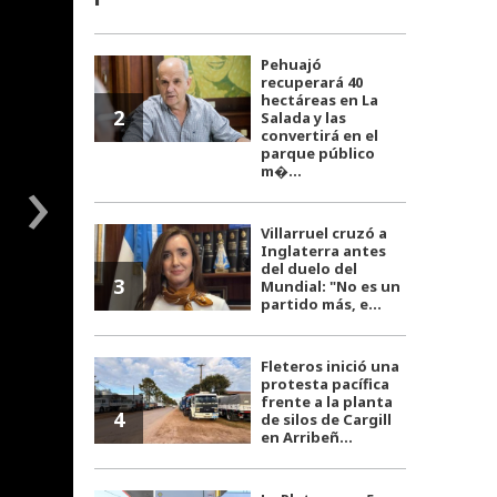
Pehuajó
recuperará 40
hectáreas en La
2
Salada y las
convertirá en el
parque público
›
m�...
Villarruel cruzó a
Inglaterra antes
del duelo del
3
Mundial: "No es un
partido más, e...
Fleteros inició una
protesta pacífica
frente a la planta
4
de silos de Cargill
en Arribeñ...