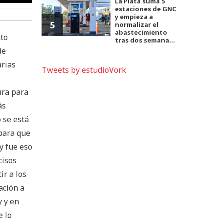
La Plata suma 5
estaciones de GNC
y empieza a
5
normalizar el
abastecimiento
nto
tras dos semana...
de
arias
Tweets by estudioVork
ura para
ás
 se está
 para que
y fue eso
cisos
ir a los
ación a
y y en
e lo