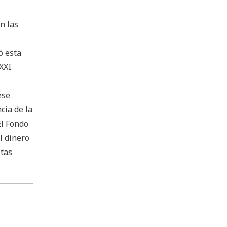
n las
ó esta
XXI
ese
cia de la
El Fondo
l dinero
tas