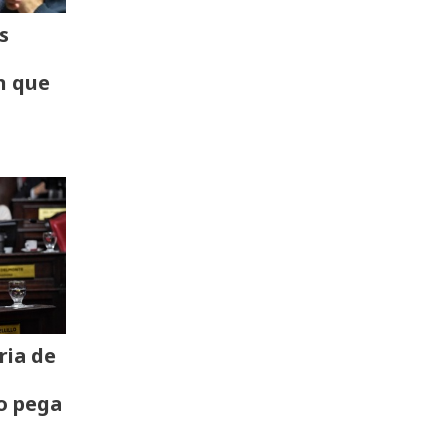
s
n que
ria de
o pega