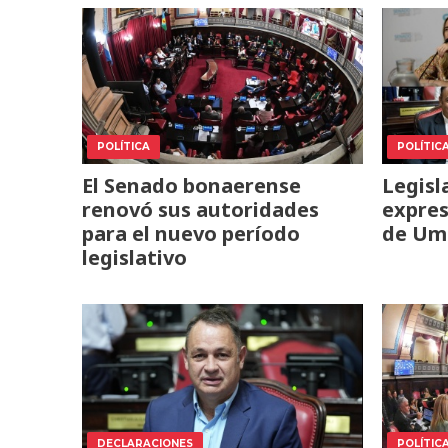
POLÍTICA
POLÍTIC
El Senado bonaerense
Legisl
renovó sus autoridades
expres
para el nuevo período
de U
legislativo
DECLARACIONES
POLÍTIC