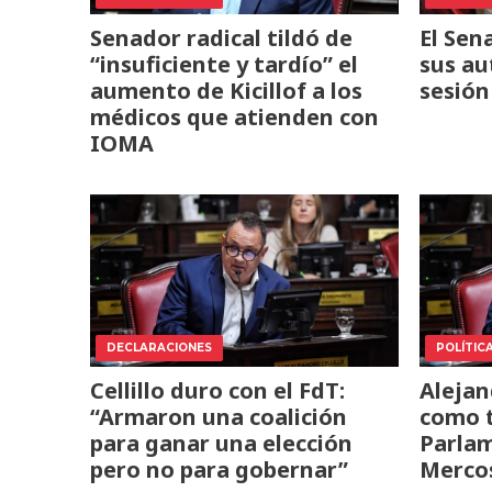
Senador radical tildó de
El Sen
“insuficiente y tardío” el
sus au
aumento de Kicillof a los
sesión
médicos que atienden con
IOMA
DECLARACIONES
POLÍTIC
Cellillo duro con el FdT:
Alejan
“Armaron una coalición
como t
para ganar una elección
Parlam
pero no para gobernar”
Merco