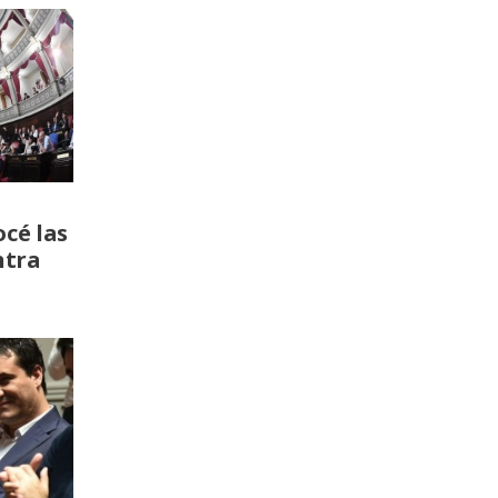
cé las
ntra