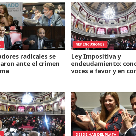
A
REPERCUSIONES
adores radicales se
Ley Impositiva y
aron ante el crimen
endeudamiento: cono
mma
voces a favor y en co
A
DESDE MAR DEL PLATA