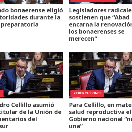
ado bonaerense eligió
Legisladores radicale
toridades durante la
sostienen que “Abad
 preparatoria
encarna la renovació
los bonaerenses se
merecen”
A
REPERCUSIONES
dro Cellillo asumió
Para Cellillo, en mate
itular de la Unión de
salud reproductiva el
entarios del
Gobierno nacional “n
sur
una”