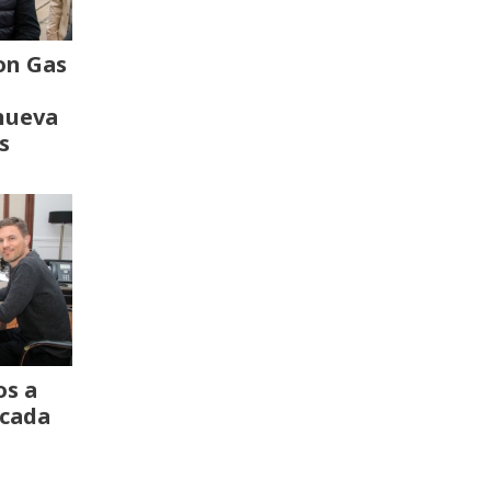
on Gas
 nueva
s
os a
 cada