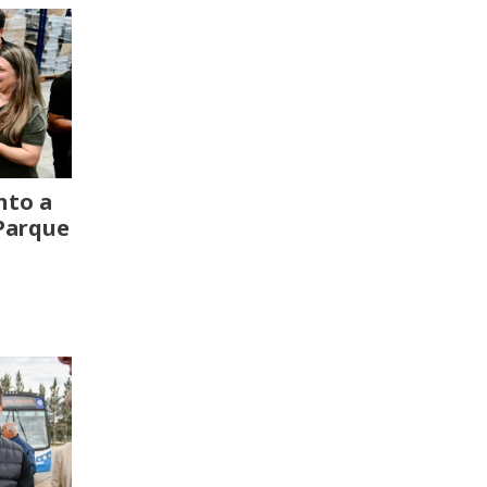
nto a
 Parque