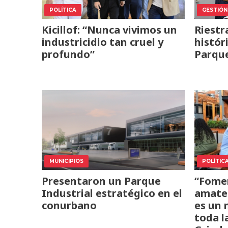
POLÍTICA
GESTIÓN
Kicillof: “Nunca vivimos un
Riestr
industricidio tan cruel y
histór
profundo”
Parque
MUNICIPIOS
POLÍTIC
Presentaron un Parque
“Fomen
Industrial estratégico en el
amateu
conurbano
es un 
toda l