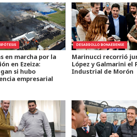
HIPÓTESIS
DESARROLLO BONAERENSE
as en marcha por la
Marinucci recorrió ju
ión en Ezeiza:
López y Galmarini el
igan si hubo
Industrial de Morón
encia empresarial