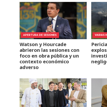
APERTURA DE SESIONES
VARIAS 
Watson y Hourcade
Perici
abrieron las sesiones con
explos
foco en obra pública y un
invest
contexto económico
neglig
adverso