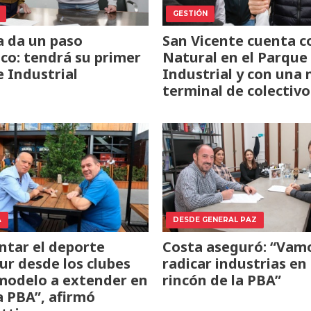
GESTIÓN
a da un paso
San Vicente cuenta c
ico: tendrá su primer
Natural en el Parque
 Industrial
Industrial y con una
terminal de colectivo
A
DESDE GENERAL PAZ
tar el deporte
Costa aseguró: “Vam
r desde los clubes
radicar industrias en
modelo a extender en
rincón de la PBA”
a PBA”, afirmó