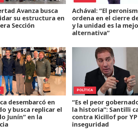
ertad Avanza busca
Achával: “El peronism
idar su estructura en
ordena en el cierre de
cera Sección
y la unidad es la mejo
alternativa”
A
POLÍTICA
cca desembarcó en
“Es el peor gobernad
o y busca replicar el
la historia”: Santilli 
o Junín” en la
contra Kicillof por YP
cia
inseguridad