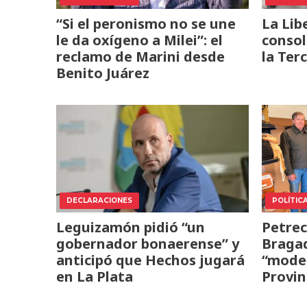
“Si el peronismo no se une
La Lib
le da oxígeno a Milei”: el
consol
reclamo de Marini desde
la Ter
Benito Juárez
DECLARACIONES
POLÍTIC
Leguizamón pidió “un
Petre
gobernador bonaerense” y
Bragad
anticipó que Hechos jugará
“model
en La Plata
Provin