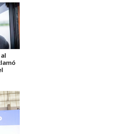
al
clamó
el