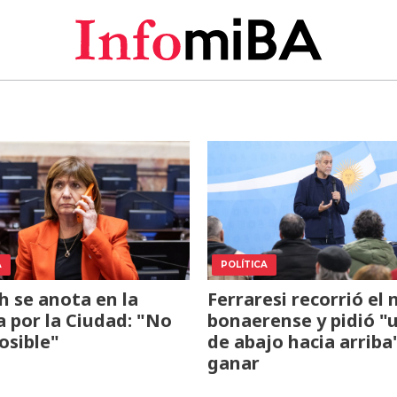
A
POLÍTICA
ch se anota en la
Ferraresi recorrió el 
a por la Ciudad: "No
bonaerense y pidió "
osible"
de abajo hacia arriba
ganar