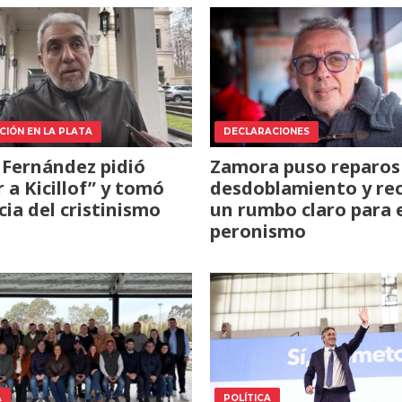
CIÓN EN LA PLATA
DECLARACIONES
 Fernández pidió
Zamora puso reparos 
r a Kicillof” y tomó
desdoblamiento y re
cia del cristinismo
un rumbo claro para 
peronismo
A
POLÍTICA