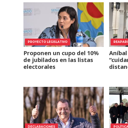
PROYECTO LEGISLATIVO
REAPARI
Proponen un cupo del 10%
Aníbal
de jubilados en las listas
“cuida
electorales
distan
DECLARACIONES
POLÍTIC