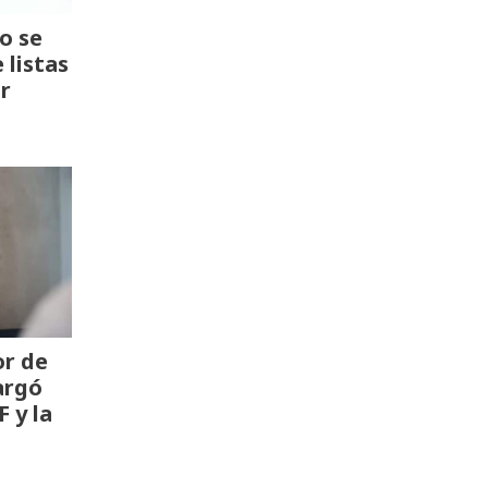
o se
 listas
r
or de
cargó
F y la