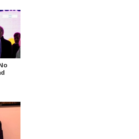
“No
ad