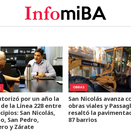
A
OBRAS
torizó por un año la
San Nicolás avanza c
 de la Línea 228 entre
obras viales y Passagl
cipios: San Nicolás,
resaltó la pavimenta
o, San Pedro,
87 barrios
ro y Zárate