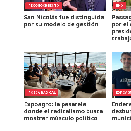
RECONOCIMIENTO
EN X
San Nicolás fue distinguida
Passag
por su modelo de gestión
por el
presid
trabaj
ROSCA RADICAL
EXPOAG
Expoagro: la pasarela
Endere
donde el radicalismo busca
desbur
mostrar músculo político
munici