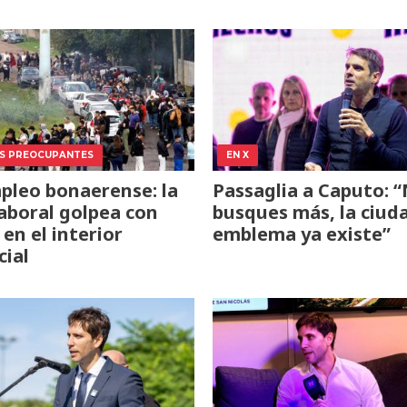
S PREOCUPANTES
EN X
leo bonaerense: la
Passaglia a Caputo: 
 laboral golpea con
busques más, la ciud
 en el interior
emblema ya existe”
cial