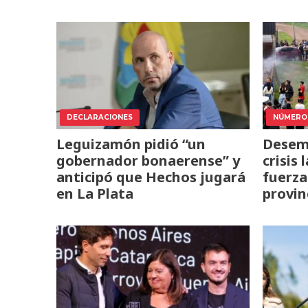
DECLARACIONES
NÚMERO
Leguizamón pidió “un
Desemp
gobernador bonaerense” y
crisis
anticipó que Hechos jugará
fuerza
en La Plata
provin