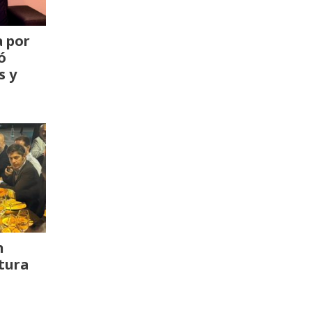
a por
ó
s y
n
tura