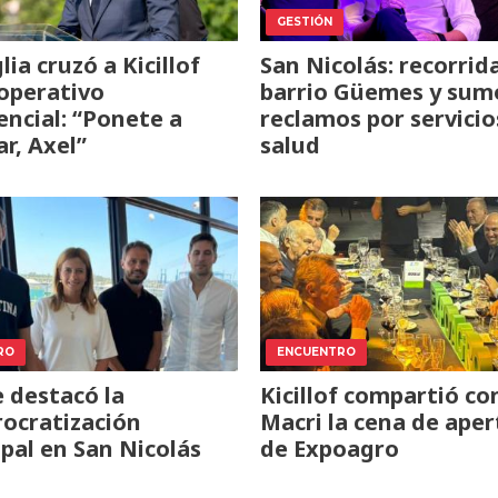
GESTIÓN
lia cruzó a Kicillof
San Nicolás: recorrid
 operativo
barrio Güemes y sum
encial: “Ponete a
reclamos por servicio
ar, Axel”
salud
RO
ENCUENTRO
 destacó la
Kicillof compartió co
ocratización
Macri la cena de aper
pal en San Nicolás
de Expoagro