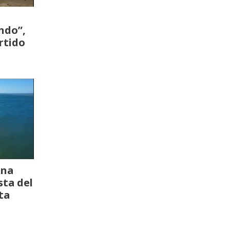
ndo”,
rtido
una
sta del
ta