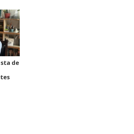
ista de
ntes