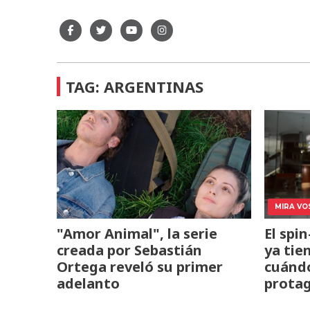
TAG: ARGENTINAS
MIRA VO
"Amor Animal", la serie
El spi
creada por Sebastián
ya tie
Ortega reveló su primer
cuándo
adelanto
protag