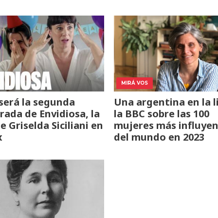
MIRÁ VOS
erá la segunda
Una argentina en la l
ada de Envidiosa, la
la BBC sobre las 100
e Griselda Siciliani en
mujeres más influye
x
del mundo en 2023