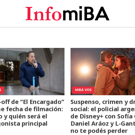
S
MIRÁ VOS
n-off de “El Encargado”
Suspenso, crimen y 
ne fecha de filmación:
social: el policial arg
 y quién será el
de Disney+ con Sofía 
onista principal
Daniel Aráoz y L-Gan
no te podés perder