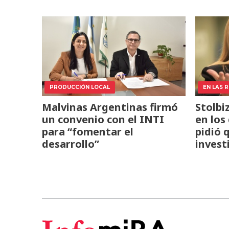
PRODUCCIÓN LOCAL
EN LAS 
Malvinas Argentinas firmó
Stolbi
un convenio con el INTI
en los
para “fomentar el
pidió 
desarrollo”
invest