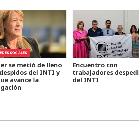
REDES SOCIALES
zer se metió de lleno
Encuentro con
 despidos del INTI y
trabajadores desped
que avance la
del INTI
igación