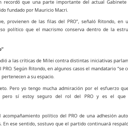
n recordó que una parte importante del actual Gabinete
tido fundado por Mauricio Macri.
ve, provienen de las filas del PRO”, señaló Ritondo, en 
so político que el macrismo conserva dentro de la estr
o”
ió a las críticas de Milei contra distintas iniciativas parla
al PRO. Según Ritondo, en algunos casos el mandatario “se 
 pertenecen a su espacio.
breto. Pero yo tengo mucha admiración por el esfuerzo qu
, pero sí estoy seguro del rol del PRO y es el que
el acompañamiento político del PRO de una adhesión aut
es. En ese sentido, sostuvo que el partido continuará respal