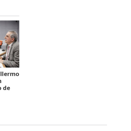
llermo
n
o de