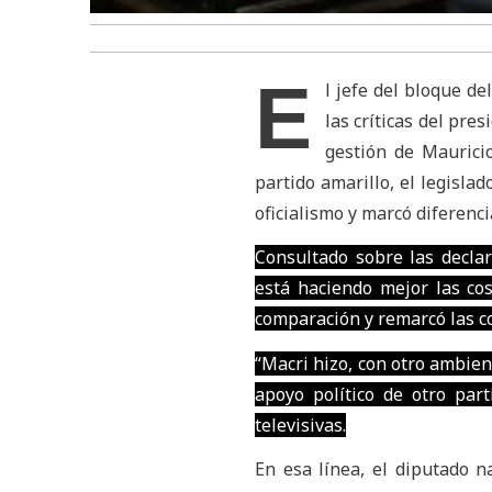
E
l jefe del bloque de
las críticas del pre
gestión de Maurici
partido amarillo, el legisla
oficialismo y marcó diferenci
Consultado sobre las declar
está haciendo mejor las co
comparación y remarcó las co
“Macri hizo, con otro ambient
apoyo político de otro par
televisivas.
En esa línea, el diputado 