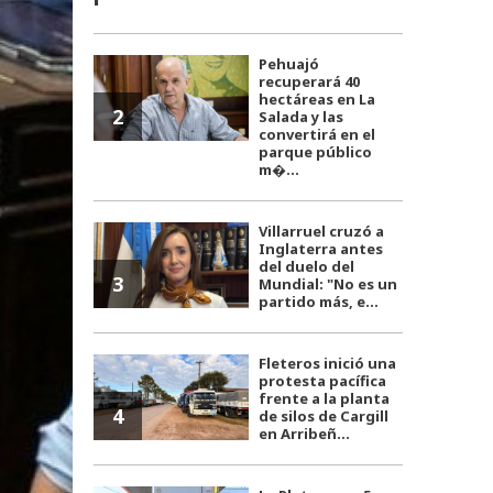
Pehuajó
recuperará 40
hectáreas en La
2
Salada y las
convertirá en el
parque público
m�...
Villarruel cruzó a
Inglaterra antes
del duelo del
3
Mundial: "No es un
partido más, e...
Fleteros inició una
protesta pacífica
frente a la planta
4
de silos de Cargill
en Arribeñ...