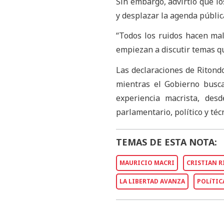
Sin embargo, advirtió que lo
y desplazar la agenda públic
“Todos los ruidos hacen mal
empiezan a discutir temas qu
Las declaraciones de Ritond
mientras el Gobierno busca
experiencia macrista, des
parlamentario, político y téc
TEMAS DE ESTA NOTA:
MAURICIO MACRI
CRISTIAN 
LA LIBERTAD AVANZA
POLíTIC