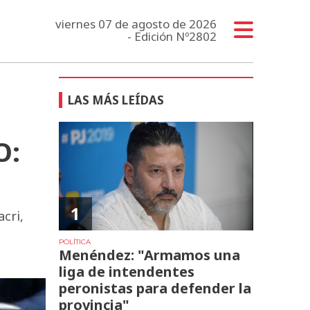
viernes 07 de agosto de 2026
- Edición Nº2802
LAS MÁS LEÍDAS
O:
1
cri,
POLÍTICA
Menéndez: "Armamos una
liga de intendentes
peronistas para defender la
provincia"