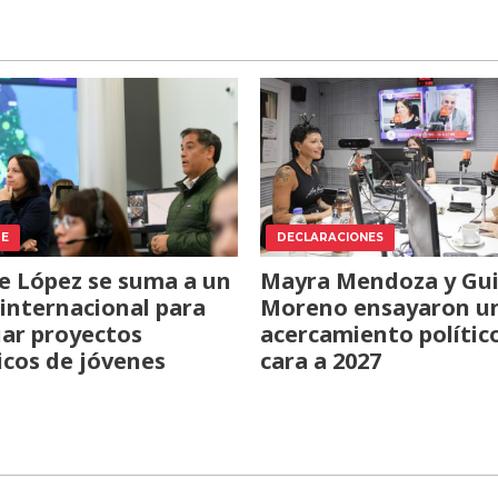
TE
DECLARACIONES
e López se suma a un
Mayra Mendoza y Gui
internacional para
Moreno ensayaron u
iar proyectos
acercamiento polític
icos de jóvenes
cara a 2027