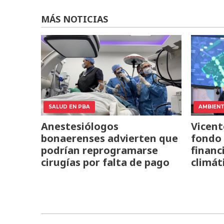
MÁS NOTICIAS
SALUD EN PBA
AMBIEN
Anestesiólogos
Vicent
bonaerenses advierten que
fondo 
podrían reprogramarse
financ
cirugías por falta de pago
climát