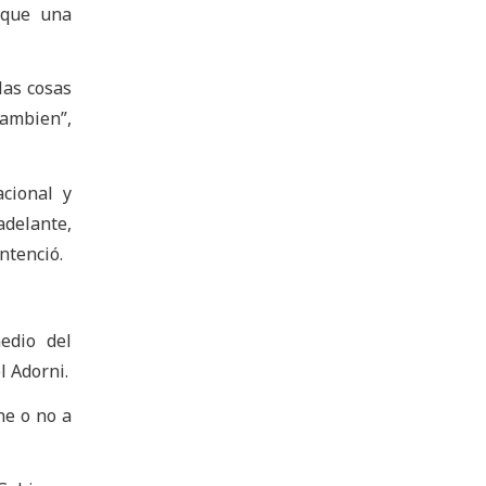
 que una
las cosas
ambien”,
acional y
adelante,
ntenció.
edio del
l Adorni.
ne o no a