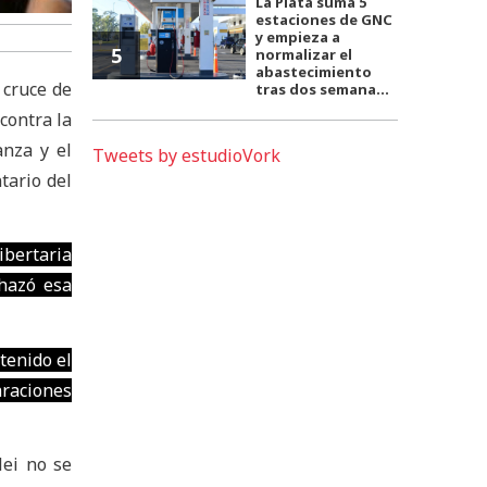
La Plata suma 5
estaciones de GNC
y empieza a
5
normalizar el
abastecimiento
 cruce de
tras dos semana...
 contra la
anza y el
Tweets by estudioVork
tario del
ibertaria
chazó esa
tenido el
araciones
lei no se