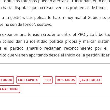
s conflictos internos pueden afectar el funcionamiento del
a hacia disputas que no resuelven los problemas de fondo.
 a la gestión. Las peleas le hacen muy mal al Gobierno, 
e no son de fondo”, sostuvo.
o exponen una tensión creciente entre el PRO y La Liberta
 consolidar su identidad política propia y marcar distan
de el partido amarillo reclaman reconocimiento por el 
nico que vienen aportando desde el inicio de la gestión liber
RITONDO
LUIS CAPUTO
PRO
DIPUTADOS
JAVIER MILEI
A NACIONAL