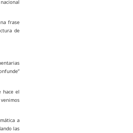
 nacional
una frase
uctura de
mentarias
confunde”
e hace el
 venimos
omática a
dando las