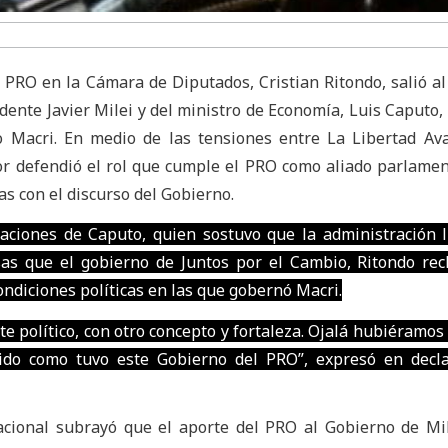
l PRO en la Cámara de Diputados, Cristian Ritondo, salió al
sidente Javier Milei y del ministro de Economía, Luis Caputo,
o Macri. En medio de las tensiones entre La Libertad Av
dor defendió el rol que cumple el PRO como aliado parlamen
as con el discurso del Gobierno.
aciones de Caputo, quien sostuvo que la administración l
sas que el gobierno de Juntos por el Cambio, Ritondo re
ndiciones políticas en las que gobernó Macri.
e político, con otro concepto y fortaleza. Ojalá hubiéramos 
tido como tuvo este Gobierno del PRO”, expresó en decl
nacional subrayó que el aporte del PRO al Gobierno de Mi