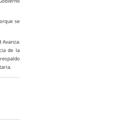
 Gobierno
porque se
d Avanza:
cia de la
respaldo
taria.