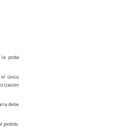
 la poda
 el único
orización
iaria debe
al pedido.