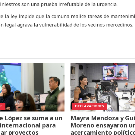
iniestros son una prueba irrefutable de la urgencia.
ue la ley impide que la comuna realice tareas de mantenim
ón legal agrava la vulnerabilidad de los vecinos mercedinos.
TE
DECLARACIONES
e López se suma a un
Mayra Mendoza y Gui
internacional para
Moreno ensayaron u
iar proyectos
acercamiento polític