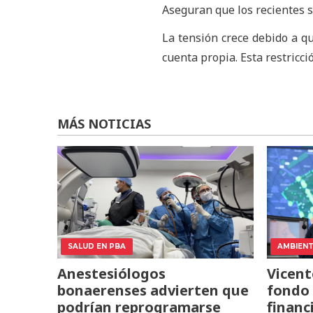
Aseguran que los recientes s
La tensión crece debido a q
cuenta propia. Esta restricci
MÁS NOTICIAS
SALUD EN PBA
AMBIEN
Anestesiólogos
Vicent
bonaerenses advierten que
fondo 
podrían reprogramarse
financ