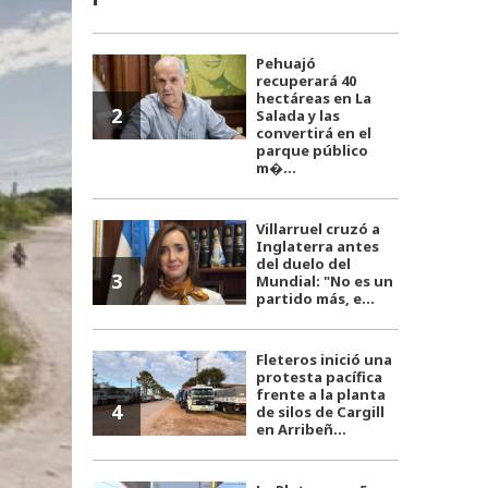
Pehuajó
recuperará 40
hectáreas en La
2
Salada y las
convertirá en el
parque público
m�...
Villarruel cruzó a
Inglaterra antes
del duelo del
3
Mundial: "No es un
partido más, e...
Fleteros inició una
protesta pacífica
frente a la planta
4
de silos de Cargill
en Arribeñ...