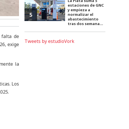
La Plata suma 5
estaciones de GNC
y empieza a
5
normalizar el
abastecimiento
tras dos semana...
 falta de
Tweets by estudioVork
26, exige
emente la
ticas. Los
2025.