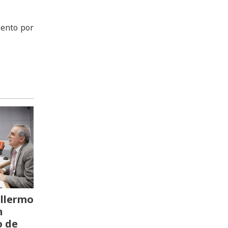
iento por
llermo
n
o de