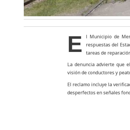
E
l Municipio de Mer
respuestas del Estad
tareas de reparación
La denuncia advierte que e
visión de conductores y pea
El reclamo incluye la verific
desperfectos en señales fono