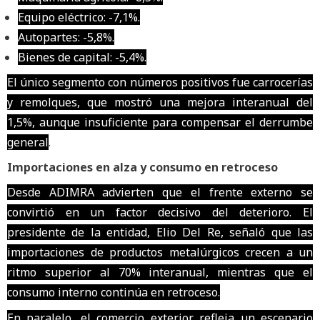
Equipo eléctrico: -7,1%.
Autopartes: -5,8%.
Bienes de capital: -5,4%.
El único segmento con números positivos fue carrocerías
y remolques, que mostró una mejora interanual del
1,5%, aunque insuficiente para compensar el derrumbe
general
.
Importaciones en alza y consumo en retroceso
Desde ADIMRA advierten que el frente externo se
convirtió en un factor decisivo del deterioro. El
presidente de la entidad, Elio Del Re, señaló que las
importaciones de productos metalúrgicos crecen a un
ritmo superior al 70% interanual, mientras que el
consumo interno continúa en retroceso.
En paralelo, el comercio exterior refleja un escenario