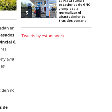
La Plata suma 5
estaciones de GNC
y empieza a
5
normalizar el
abastecimiento
tras dos semana...
uedan en
r
asados
Tweets by estudioVork
incial 6
.
ras.
os
y
una
las
ciden no
as de