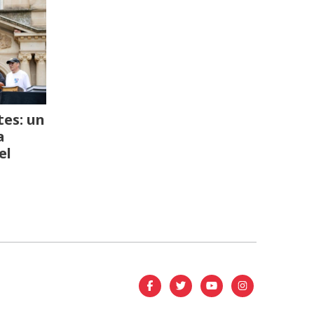
es: un
a
el