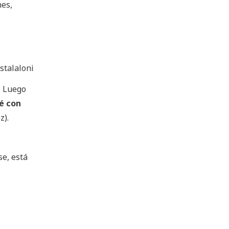
nes,
stalaloni
. Luego
é con
z).
e, está