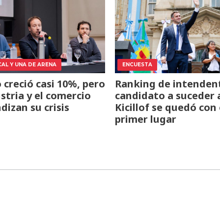
CAL Y UNA DE ARENA
ENCUESTA
o creció casi 10%, pero
Ranking de intendent
ustria y el comercio
candidato a suceder 
dizan su crisis
Kicillof se quedó con 
primer lugar