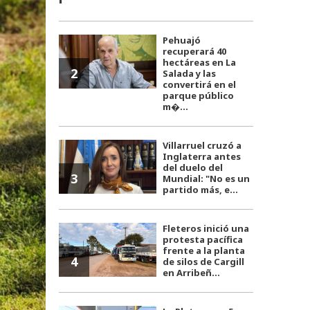
Pehuajó
recuperará 40
hectáreas en La
2
Salada y las
convertirá en el
parque público
m�...
Villarruel cruzó a
Inglaterra antes
del duelo del
3
Mundial: "No es un
partido más, e...
Fleteros inició una
protesta pacífica
frente a la planta
4
de silos de Cargill
en Arribeñ...