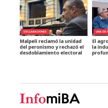
DECLARACIONES
UNA DE 
Malpeli reclamó la unidad
El agr
del peronismo y rechazó el
la ind
desdoblamiento electoral
profun